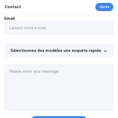
Contact
Après
Email
Sélectionnez des modèles une enquête rapide:
Prix ​​du produit
Min.order quantity
Prélèvement d
Plus de détails
'échantillons