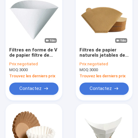
Filtres en forme de V
Filtres de papier
de papier filtre de
naturels jetables de
café de catégorie
papier filtre de café
Prix:
negotiated
Prix:
negotiated
comestible pour le
de cône de catégorie
MOQ:
3000
MOQ:
3000
fabricant de café de
comestible
5 tasses
Trouvez les derniers prix
Trouvez les derniers prix
Contactez
Contactez