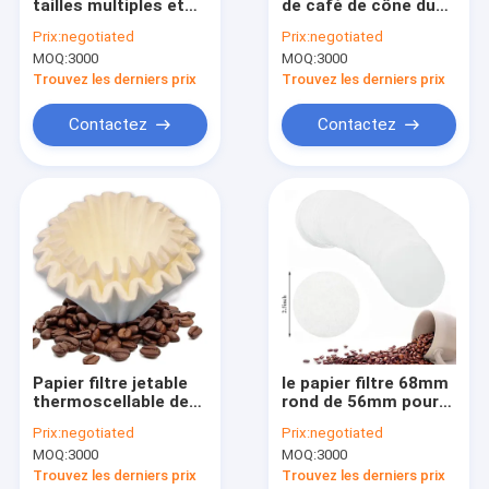
tailles multiples et
de café de cône du
Visite d'usine
de thermoscellage
filtre #4 de style de
Prix:
negotiated
Prix:
negotiated
de filtre à café en
cône de sac
MOQ:
3000
MOQ:
3000
forme de V à
d'égouttement 103
Contrôle de qualité
sélection multiple
Trouvez les derniers prix
Trouvez les derniers prix
Contactez-nous
Contactez
Contactez
Demandez une citation
Papiers filtre de café
Filtre de café en forme de V
Filtre de café de cône
Papier filtre jetable
le papier filtre 68mm
thermoscellable de
rond de 56mm pour
Filtre de café de panier
café d'Eco 125x165
le froid de café
Prix:
negotiated
Prix:
negotiated
millimètre
brassent le fabricant
Filtre de café de Chemex
MOQ:
3000
MOQ:
3000
de café
Trouvez les derniers prix
Trouvez les derniers prix