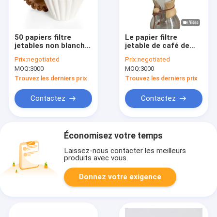
50 papiers filtre
Le papier filtre
jetables non blanchis
jetable de café de
de café de PCs pour
Chemex
Prix:
negotiated
Prix:
negotiated
le fabricant de café
d'égouttement
MOQ:
3000
MOQ:
3000
classique de 6
tasses a blanchi
Trouvez les derniers prix
Trouvez les derniers prix
Contactez
Contactez
Économisez votre temps
Laissez-nous contacter les meilleurs
produits avec vous.
Donnez votre exigence