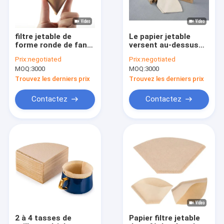
filtre jetable de
Le papier jetable
forme ronde de fan
versent au-dessus
du papier filtre de
des PCs du filtre de
Prix:
negotiated
Prix:
negotiated
café de 110x156
café de cône de
MOQ:
3000
MOQ:
3000
millimètre V
compte-gouttes de
café 100
Trouvez les derniers prix
Trouvez les derniers prix
Contactez
Contactez
Maison
Produits
Au sujet de nous
2 à 4 tasses de
Papier filtre jetable