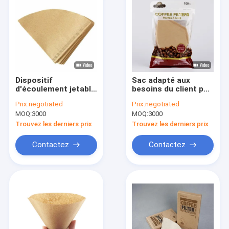
Dispositif
Sac adapté aux
d'écoulement jetable
besoins du client par
120x155 millimètre
papier filtre
Prix:
negotiated
Prix:
negotiated
de forme de v de
d'égouttement de
MOQ:
3000
MOQ:
3000
filtre de café d'OEM
café de la personne
V60 de la pâte de
Trouvez les derniers prix
Trouvez les derniers prix
bois vierge 2-4
Contactez
Contactez