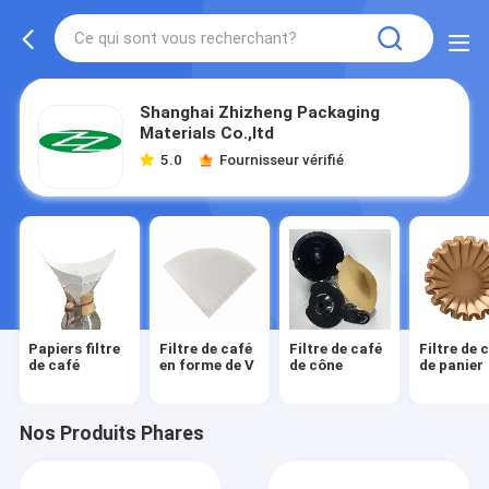
Shanghai Zhizheng Packaging
Materials Co.,ltd
5.0
Fournisseur vérifié
Papiers filtre
Filtre de café
Filtre de café
Filtre de 
de café
en forme de V
de cône
de panier
Nos Produits Phares