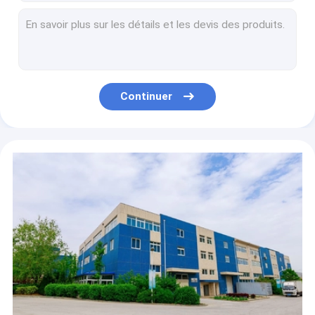
Filtres de café jetables non blanchis
Filtre de café naturel de cône de Brown
2-4 filtre de café de panier de tasses
filtre de papier de thé de papier filtre de café de vague de forme de cuvette de panier de 185x50 millimètre
Filtre de café créatif brassé par main de panier de tasse de café 185x50 millimètre
Continuer
Pâte de bois non blanchie portative de panier de 5 de tasse filtres de café
Filtre de café non blanchi de panier 8 pouces panier commercial de vague de 9 pouces
Vague de forme de cuvette de panier de Brown du filtre de café blanc 13,2 » non blanchie
Type commercial filtres de cuvette de machine de café du meilleur de café panier de papier de filtres de café de cafec
Filtre de café blanc de panier