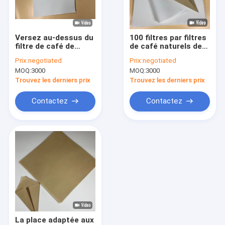
Visite d'usine
Contrôle de qualité
Versez au-dessus du
100 filtres par filtres
filtre de café de
de café naturels de
Contactez-nous
Chemex de fabricant
Chemex de paquet
Prix:
negotiated
Prix:
negotiated
de café 28x28cm
MOQ:
3000
MOQ:
3000
Demandez une citation
Trouvez les derniers prix
Trouvez les derniers prix
Contactez
Contactez
Papiers filtre de café
Filtre de café en forme de V
Filtre de café de cône
Filtre de café de panier
Filtre de café de Chemex
La place adaptée aux