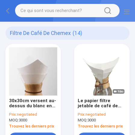
Filtre De Café De Chemex
(14)
30x30cm versent au-
Le papier filtre
dessus du blanc en
jetable de café de
verre et du Brown de
Chemex
Prix:
negotiated
Prix:
negotiated
papier filtre de café
d'égouttement
MOQ:
3000
MOQ:
3000
de Chemex de pot
classique de 6
tasses a blanchi
Trouvez les derniers prix
Trouvez les derniers prix