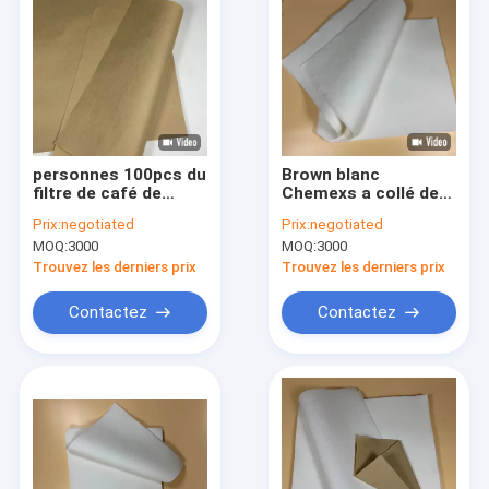
personnes 100pcs du
Brown blanc
filtre de café de
Chemexs a collé des
25x25cm Chemex 2-4
filtres de café de
Prix:
negotiated
Prix:
negotiated
place de Prefolded
MOQ:
3000
MOQ:
3000
pour le brasseur de la
tasse 1-3
Trouvez les derniers prix
Trouvez les derniers prix
Contactez
Contactez
Maison
Produits
Au sujet de nous