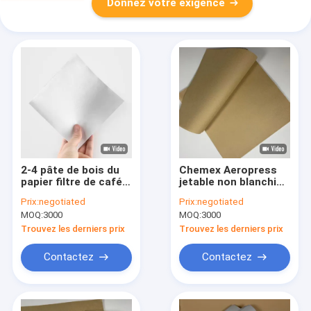
Donnez votre exigence
2-4 pâte de bois du
Chemex Aeropress
papier filtre de café
jetable non blanchi
de Chemex de
versent au-dessus
Prix:
negotiated
Prix:
negotiated
personnes 100pcs
de la place de papier
MOQ:
3000
MOQ:
3000
filtre de café
Trouvez les derniers prix
Trouvez les derniers prix
Contactez
Contactez