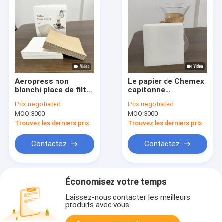
Aeropress non
Le papier de Chemex
blanchi place de filtre
capitonne
de café de Chemex
l'égouttement
Prix:
negotiated
Prix:
negotiated
de 2 tasses a formé
compostable jetable
MOQ:
3000
MOQ:
3000
de filtre de café
Trouvez les derniers prix
Trouvez les derniers prix
Contactez
Contactez
Économisez votre temps
Laissez-nous contacter les meilleurs
produits avec vous.