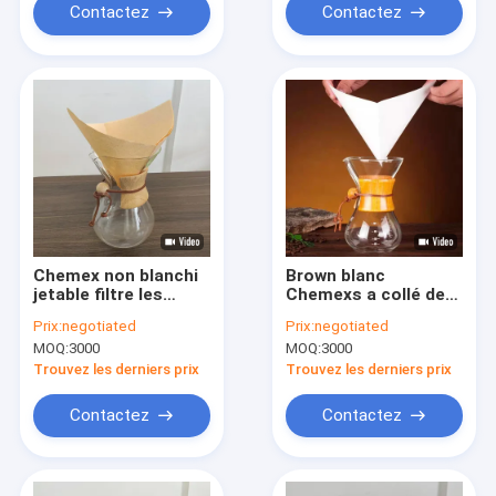
Contactez
Contactez
Chemex non blanchi
Brown blanc
jetable filtre les
Chemexs a collé des
filtres de café non
filtres de café de
Prix:
negotiated
Prix:
negotiated
blanchis de papier
place de Prefolded
MOQ:
3000
MOQ:
3000
d'Aeropress
pour la tasse 1-3
Trouvez les derniers prix
Trouvez les derniers prix
Contactez
Contactez