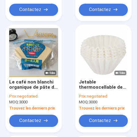
Contactez
Contactez
Le café non blanchi
Jetable
organique de pâte de
thermoscellable de
bois naturelle de
panier de papiers
Prix:
negotiated
Prix:
negotiated
catégorie comestible
filtre de café d'Eco
MOQ:
3000
MOQ:
3000
filtre le cône 17cm
Trouvez les derniers prix
Trouvez les derniers prix
Contactez
Contactez