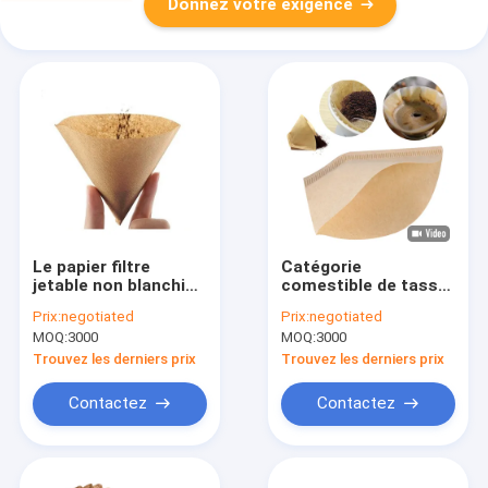
Donnez votre exigence
Le papier filtre
Catégorie
jetable non blanchi
comestible de tasse
de café
des papiers filtre de
Prix:
negotiated
Prix:
negotiated
d'égouttement de
café de filtre de
MOQ:
3000
MOQ:
3000
nature filtre V01
forme de cône 1-4
Trouvez les derniers prix
Trouvez les derniers prix
Contactez
Contactez