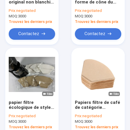
original non blanchi
forme de cône du
Filtre de café rond
de café
café 100pcs pour 1-2
Prix:
negotiated
Prix:
negotiated
d'égouttement de
personnes
MOQ:
Filtre de café jetable
3000
MOQ:
3000
papier filtre café de
sac
Trouvez les derniers prix
Trouvez les derniers prix
Sachets filtre de café d'égouttement
Contactez
Contactez
Filtre de café biodégradable
Filtre de café V60
Filtre de café de fond plat
Accessoires de filtre de café
Papier de filtre à huile
papier filtre
Papiers filtre de café
Papier pour friteuse à air
écologique de style
de catégorie
de cône de la taille
comestible avec la
Prix:
negotiated
Prix:
negotiated
100pcs de filtres du
pâte de bois
MOQ:
3000
MOQ:
3000
papier filtre de café
naturelle
02
Trouvez les derniers prix
Trouvez les derniers prix