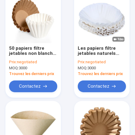
50 papiers filtre
Les papiers filtre
jetables non blanchis
jetables naturels
de café de PCs pour
blancs de café pour
Prix:
negotiated
Prix:
negotiated
le fabricant de café
versent au-dessus
MOQ:
3000
MOQ:
3000
du dispositif
d'écoulement
Trouvez les derniers prix
Trouvez les derniers prix
Contactez
Contactez
Maison
Produits
Au sujet de nous