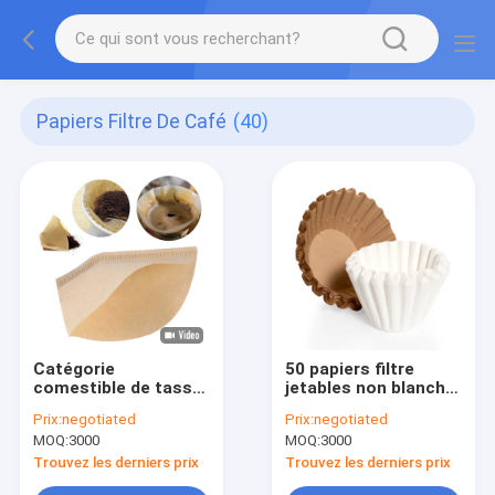
Papiers Filtre De Café
(40)
Catégorie
50 papiers filtre
comestible de tasse
jetables non blanchis
des papiers filtre de
de café de PCs pour
Prix:
negotiated
Prix:
negotiated
café de filtre de
le fabricant de café
MOQ:
3000
MOQ:
3000
forme de cône 1-4
Trouvez les derniers prix
Trouvez les derniers prix