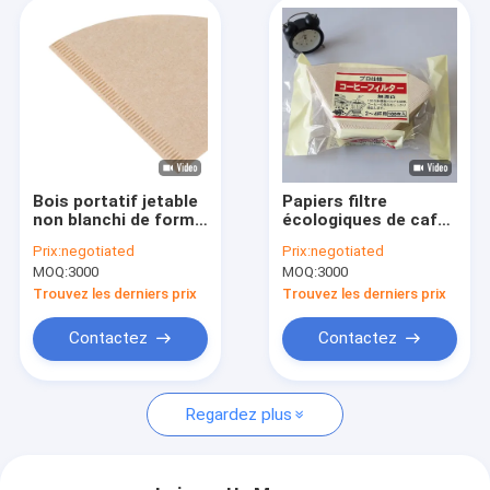
Bois portatif jetable
Papiers filtre
non blanchi de forme
écologiques de café
de v de filtre de
0.75mm pour la
Prix:
negotiated
Prix:
negotiated
papier du café V60
forme de secteur de
MOQ:
3000
MOQ:
3000
café
Trouvez les derniers prix
Trouvez les derniers prix
Contactez
Contactez
Regardez plus