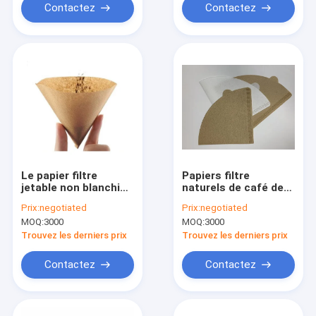
Contactez
Contactez
Le papier filtre
Papiers filtre
jetable non blanchi
naturels de café de
de café
couleur Logo Printing
Prix:
negotiated
Prix:
negotiated
d'égouttement de
adapté aux besoins
MOQ:
3000
MOQ:
3000
nature filtre V01
du client par
10.2x13.4mm blanc
Trouvez les derniers prix
Trouvez les derniers prix
Contactez
Contactez