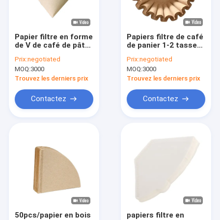
Visite d'usine
Contrôle de qualité
Papier filtre en forme
Papiers filtre de café
de V de café de pâte
de panier 1-2 tasses
Contactez-nous
de bois filtres de
blanches pour des
Prix:
negotiated
Prix:
negotiated
café de 3-6 tasses
broyeurs de café
MOQ:
3000
MOQ:
3000
Demandez une citation
Trouvez les derniers prix
Trouvez les derniers prix
Contactez
Contactez
Papiers filtre de café
Filtre de café en forme de V
Filtre de café de cône
Filtre de café de panier
Filtre de café de Chemex
50pcs/papier en bois
papiers filtre en