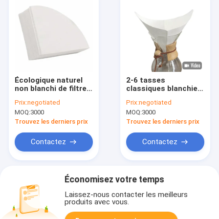
Écologique naturel
2-6 tasses
non blanchi de filtres
classiques blanchies
de café de cône de la
versez sur du papier
Prix:
negotiated
Prix:
negotiated
taille 4
filtre à café jetable
MOQ:
3000
MOQ:
3000
Chemex
Trouvez les derniers prix
Trouvez les derniers prix
Contactez
Contactez
Économisez votre temps
Laissez-nous contacter les meilleurs
produits avec vous.