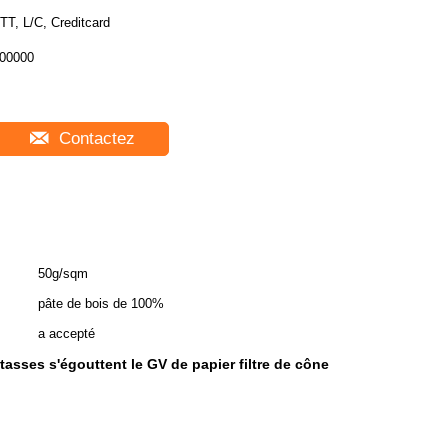
TT, L/C, Creditcard
00000
Contactez
50g/sqm
pâte de bois de 100%
a accepté
 tasses s'égouttent le GV de papier filtre de cône