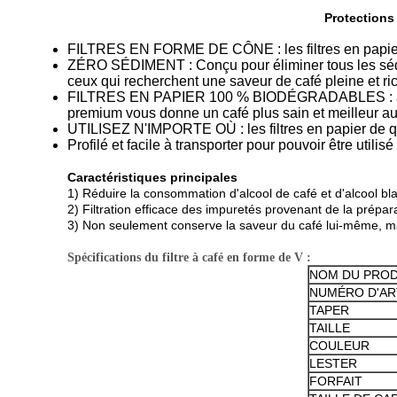
Protections 
FILTRES EN FORME DE CÔNE : les filtres en papier d
ZÉRO SÉDIMENT : Conçu pour éliminer tous les sédimen
ceux qui recherchent une saveur de café pleine et r
FILTRES EN PAPIER 100 % BIODÉGRADABLES : antibac
premium vous donne un café plus sain et meilleur au
UTILISEZ N'IMPORTE OÙ : les filtres en papier de qua
Profilé et facile à transporter pour pouvoir être util
Caractéristiques principales
1) Réduire la consommation d'alcool de café et d'alcool bl
2) Filtration efficace des impuretés provenant de la prépar
3) Non seulement conserve la saveur du café lui-même, mai
Spécifications du filtre à café en forme de V :
NOM DU PROD
NUMÉRO D'AR
TAPER
TAILLE
COULEUR
LESTER
FORFAIT