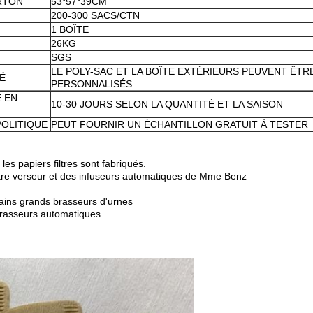
RTON
53*57*39CM
200-300 SACS/CTN
1 BOÎTE
26KG
SGS
LE POLY-SAC ET LA BOÎTE EXTÉRIEURS PEUVENT ÊTR
É
PERSONNALISÉS
E EN
10-30 JOURS SELON LA QUANTITÉ ET LA SAISON
POLITIQUE
PEUT FOURNIR UN ÉCHANTILLON GRATUIT À TESTER
es papiers filtres sont fabriqués.
iltre verseur et des infuseurs automatiques de Mme Benz
ains grands brasseurs d'urnes
 brasseurs automatiques