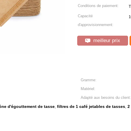
Conditions de paiement:
T
Capacité
1
d'approvisionnement:
meilleur prix
Gramme:
Matériel:
Adapté aux besoins du client:
 cône d'égouttement de tasse
filtres de 1 café jetables de tasses
2
,
,