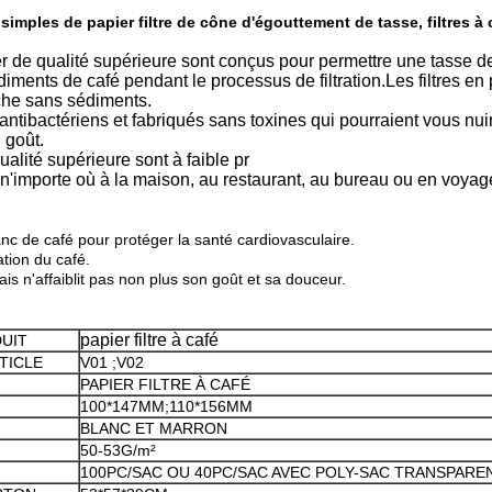
simples de papier filtre de cône d'égouttement de tasse, filtres à 
e qualité supérieure sont conçus pour permettre une tasse de 
ts de café pendant le processus de filtration.Les filtres en pa
iche sans sédiments.
tériens et fabriqués sans toxines qui pourraient vous nuire
 goût.
lité supérieure sont à faible pr
isé n'importe où à la maison, au restaurant, au bureau ou en voyag
anc de café pour protéger la santé cardiovasculaire.
ation du café.
s n'affaiblit pas non plus son goût et sa douceur.
papier filtre à café
UIT
TICLE
V01 ;V02
PAPIER FILTRE À CAFÉ
100*147MM;110*156MM
BLANC ET MARRON
50-53G/m²
100PC/SAC OU 40PC/SAC AVEC POLY-SAC TRANSPARE