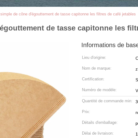
e simple de cône d'égouttement de tasse capitonne les filtres de café jetables
'égouttement de tasse capitonne les filt
Informations de bas
Lieu d'origine:
C
Nom de marque:
z
Certification:
S
Numéro de modèle:
Quantité de commande min:
3
Prix:
n
Détails d'emballage:
p
Délai de livraison:
1