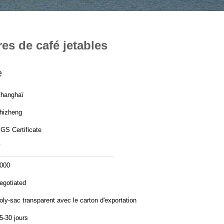
res de café jetables
e
hanghaï
hizheng
GS Certificate
V
000
egotiated
oly-sac transparent avec le carton d'exportation
5-30 jours