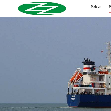
Maison
P