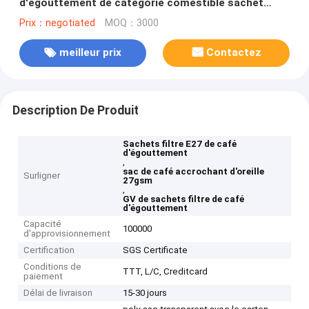
d'égouttement de catégorie comestible sachet
filtre l'oreille accrochante
Prix：negotiated
MOQ：3000
meilleur prix
Contactez
Description De Produit
Sachets filtre E27 de café
d'égouttement
,
sac de café accrochant d'oreille
Surligner
27gsm
,
GV de sachets filtre de café
d'égouttement
Capacité
100000
d'approvisionnement
Certification
SGS Certificate
Conditions de
TTT, L/C, Creditcard
paiement
Délai de livraison
15-30 jours