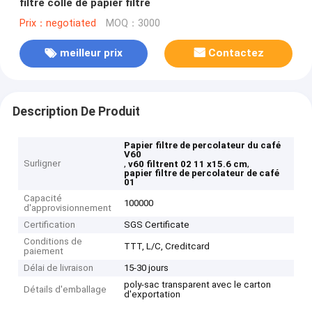
filtre collé de papier filtre
Prix：negotiated
MOQ：3000
meilleur prix
Contactez
Description De Produit
Papier filtre de percolateur du café
V60
Surligner
,
,
v60 filtrent 02 11 x15.6 cm
papier filtre de percolateur de café
01
Capacité
100000
d'approvisionnement
Certification
SGS Certificate
Conditions de
TTT, L/C, Creditcard
paiement
Délai de livraison
15-30 jours
poly-sac transparent avec le carton
Détails d'emballage
d'exportation