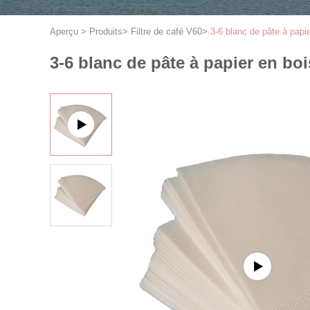
Aperçu
>
Produits
>
Filtre de café V60
>
3-6 blanc de pâte à papie
3-6 blanc de pâte à papier en boi