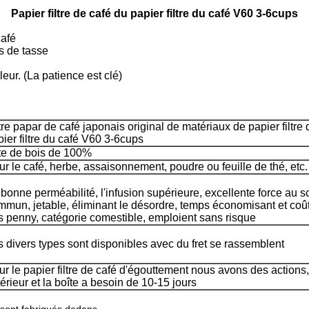
Papier filtre de café du papier filtre du café V60 3-6cups
café
s de tasse
leur. (La patience est clé)
tre papar de café japonais original de matériaux de papier filtre
ier filtre du café V60 3-6cups
te de bois de 100%
ur le café, herbe, assaisonnement, poudre ou feuille de thé, etc
bonne perméabilité, l'infusion supérieure, excellente force au s
mmun, jetable, éliminant le désordre, temps économisant et coû
s penny, catégorie comestible, emploient sans risque
s divers types sont disponibles avec du fret se rassemblent
r le papier filtre de café d'égouttement nous avons des actions,
érieur et la boîte a besoin de 10-15 jours