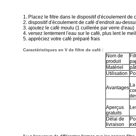
1. Placez le filtre dans le dispositif d'écoulement de 
2. dispositif d'écoulement de café d'endroit au-dessu
3. ajoutez le cafè moulu (1 cuillerée par verre d'eau)
4. versez lentement l'eau sur le café, plus lent le meil
5. appréciez votre café préparé frais
Caractéristiques en V de filtre de café :
Nom de
Fil
produit
pap
Matériel
pâ
Utilisation
Po
La 
Avantages
co
de
Aperçus
Le
gratuits
Délai de
Pou
livraison
ext