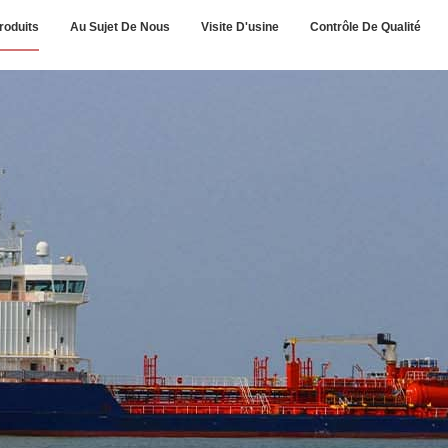
roduits
Au Sujet De Nous
Visite D'usine
Contrôle De Qualité