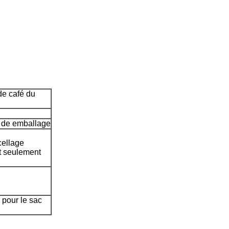
 de café du
. de emballage
cellage
t seulement
 pour le sac