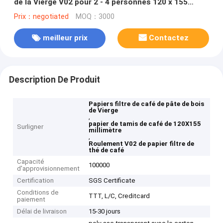
de la Vierge V02 pour 2 - 4 personnes 120 x 155
millimètres
Prix：negotiated
MOQ：3000
meilleur prix
Contactez
Description De Produit
Papiers filtre de café de pâte de bois
de Vierge
,
papier de tamis de café de 120X155
Surligner
millimètre
,
Roulement V02 de papier filtre de
thé de café
Capacité
100000
d'approvisionnement
Certification
SGS Certificate
Conditions de
TTT, L/C, Creditcard
paiement
Délai de livraison
15-30 jours