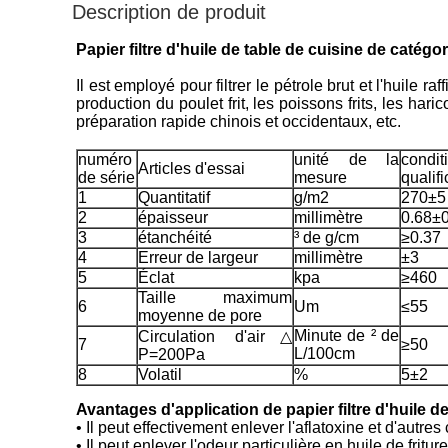
Description de produit
Papier filtre d'huile de table de cuisine de catégo
Il est employé pour filtrer le pétrole brut et l'huile r
production du poulet frit, les poissons frits, les hari
préparation rapide chinois et occidentaux, etc.
numéro
unité de la
cond
Articles d'essai
de série
mesure
qualifi
1
Quantitatif
g/m2
270
±5
2
épaisseur
millimètre
0.68±
3
étanchéité
³ de g/cm
≥0.37
4
Erreur de largeur
millimètre
±3
5
Éclat
kpa
≥460
Taille maximum
6
Um
≤55
moyenne de pore
Minute de ² de
Circulation d'air△
7
≥50
L/100cm
P=200Pa
8
Volatil
%
5±2
Avantages d'application de papier filtre d'huile de
• Il peut effectivement enlever l'aflatoxine et d'autres
• Il peut enlever l'odeur particulière en huile de friture