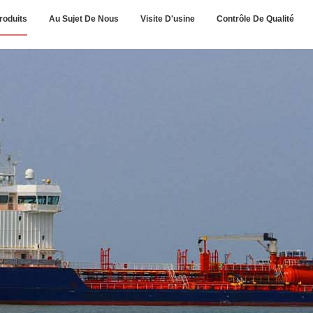
roduits
Au Sujet De Nous
Visite D'usine
Contrôle De Qualité