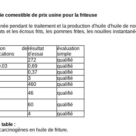
rie comestible de prix usine pour la friteuse
affinée pendant le traitement et la production d'huile d'huile de n
cots et les écrous frits, les pommes frites, les nouilles instantan
ition de
résultat
évaluation
cations
d'essai
simple
272
qualifié
0.03
0,69
qualifié
0,37
qualifié
3
qualifié
460
qualifié
46
qualifié
60
qualifié
4
qualifié
 table :
 carcinogènes en huile de friture.
.