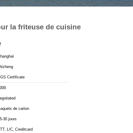
ur la friteuse de cuisine
e
hanghaï
hizheng
GS Certificate
000
egotiated
aquets de carton
5-30 jours
TT, L/C, Creditcard