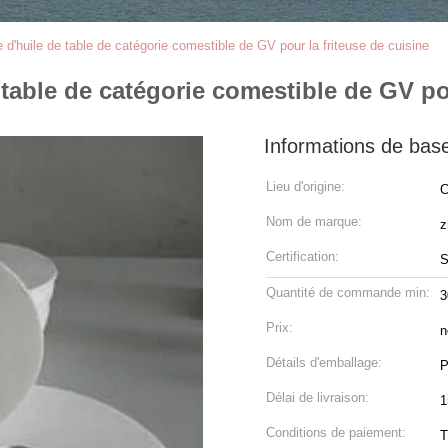
tre d'huile de table de catégorie comestible de GV pour la friteuse de cuisine
de table de catégorie comestible de GV po
Informations de bas
Lieu d'origine:
C
Nom de marque:
z
Certification:
S
Quantité de commande min:
3
Prix:
n
Détails d'emballage:
P
Délai de livraison:
1
Conditions de paiement:
T