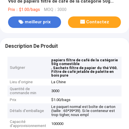
V60 de papiers filtre de café de la catégorie 50g
comestible
Prix：$1.00/bags
MOQ：3000
meilleur prix
Contactez
Description De Produit
papiers filtre de café de la catégorie
50g comestible
Surligner
,
,
Sachets filtre de papier du thé V60
Filtre de café jetable de palette en
bois pure
Lieu d'origine
La Chine
Quantité de
3000
commande min
Prix
$1.00/bags
Le paquet normal est boîte de carton
Détails d'emballage
(taille : 65*39*39). Si le conteneur est
trop tigher, nous empl
Capacité
100000
d'approvisionnement