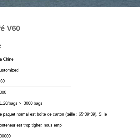
fé V60
e
a Chine
ustomized
60
000
1.20/bags >=3000 bags
e paquet normal est boîte de carton (taille : 65*39*39). Si le
onteneur est trop tigher, nous empl
00000