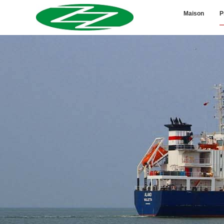
Maison
P