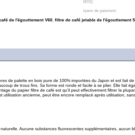
MOQ:
tearm de paiement:
e café de l'égouttement V60
filtre de café jetable de l'égouttement 
,
ières de palette en bois pure de 100% importées du Japon et est fait de f
aucoup de trous fins. Sa forme est ronde et facile à se plier. Elle fait é
ge du papier filtre de café est qu'il peut effectivement filtrer la plupar
est utilisation ancienne, peut être encore remplacé après utilisation, san
is naturelle. Aucune substances fluorescentes supplémentaires, aucun bl