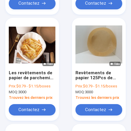
Contactez
Contactez
Les revêtements de
Revêtements de
papier de parchemin
papier 125Pcs de
de friteuse carrée
parchemin de
Prix:
$0.79 - $1.15/boxes
Prix:
$0.79 - $1.15/boxes
jetable d'air
friteuse jetable d'air
MOQ:
3000
MOQ:
3000
catégorie comestible
pour à micro-ondes
antiadhésif
le bâton non
Trouvez les derniers prix
Trouvez les derniers prix
Contactez
Contactez