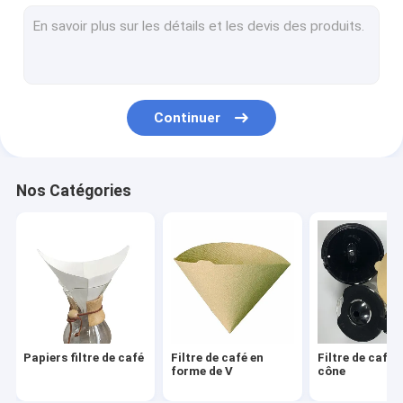
Filtre de café rond
Filtre de café jetable
Sachets filtre de café d'égouttement
Continuer
Filtre de café biodégradable
Filtre de café V60
Nos Catégories
Filtre de café de fond plat
Accessoires de filtre de café
Papier de filtre à huile
Papier pour friteuse à air
Papiers filtre de café
Filtre de café en
Filtre de café 
forme de V
cône