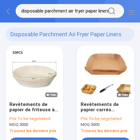
Disposable Parchment Air Fryer Paper Liners
(36)
Revêtements de
Revêtements de
papier de friteuse à
papier carrés
air parchemin jetable
jetables de friteuse
Prix:
To be negotiated
Prix:
To be negotiated
de qualité
d'air de parchemin de
MOQ:
3000
MOQ:
3000
alimentaire Papier de
catégorie comestible
cuisson antiadhésif
antiadhésifs
Trouvez les derniers prix
Trouvez les derniers prix
Tabletex