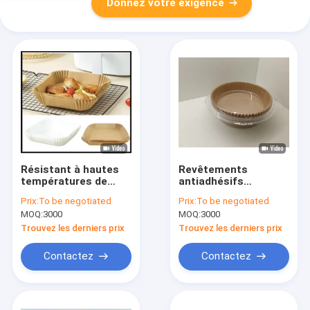
Donnez votre exigence
Résistant à hautes
Revêtements
températures de
antiadhésifs
papier de friteuse
résistants à hautes
Prix:
To be negotiated
Prix:
To be negotiated
d'air de parchemin de
températures de
MOQ:
3000
MOQ:
3000
style carré de
papier de friteuse
revêtement
d'air paquet en
Trouvez les derniers prix
Trouvez les derniers prix
plastique
transparent de 7,9
Contactez
Contactez
pouces