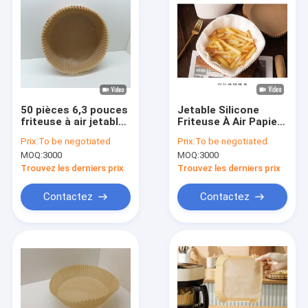
50 pièces 6,3 pouces
Jetable Silicone
friteuse à air jetable
Friteuse À Air Papier
doublure en papier
Doublures Tapis
Prix:
To be negotiated
Prix:
To be negotiated
tapis ronds
Étanche Cuisine
MOQ:
3000
MOQ:
3000
accessoires de
Cuisson Accessoires
cuisson de cuisine
100 pcs
Trouvez les derniers prix
Trouvez les derniers prix
Contactez
Contactez
Maison
Produits
Au sujet de nous