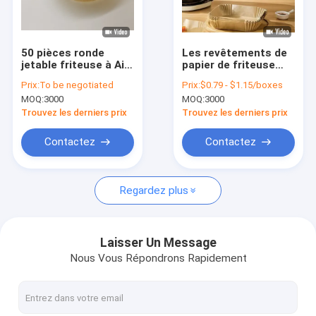
Visite d'usine
Contrôle de qualité
50 pièces ronde
Les revêtements de
jetable friteuse à Air
papier de friteuse
Contactez-nous
papier doublure
jetable d'air ajustent
Prix:
To be negotiated
Prix:
$0.79 - $1.15/boxes
résistant à la chaleur
le revêtement de
MOQ:
3000
MOQ:
3000
vapeur cuisson tapis
parchemin pour la
Demandez une citation
antiadhésif
micro-onde Oven
Trouvez les derniers prix
Trouvez les derniers prix
Cooking
Contactez
Contactez
Papiers filtre de café
Regardez plus
Filtre de café en forme de V
Filtre de café de cône
Laisser Un Message
Nous Vous Répondrons Rapidement
Filtre de café de panier
Filtre de café de Chemex