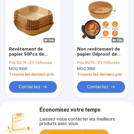
Revêtement de
Non revêtement de
papier 50Pcs de
papier Oilproof de
place de friteuse
parchemin de bâton
Prix:
$0.79 - $1.15/boxes
Prix:
$0.79 - $1.15/boxes
jetable résistante à
de friteuse ronde
MOQ:
3000
MOQ:
3000
la chaleur d'air
jetable d'air pour
faisant non le tapis
faire cuire la cuisson
Trouvez les derniers prix
Trouvez les derniers prix
cuire au four de
bâton
Contactez
Contactez
Économisez votre temps
Laissez-nous contacter les meilleurs
produits avec vous.