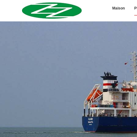
Maison
P