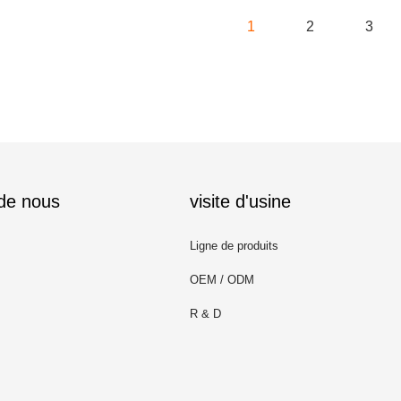
1
2
3
 de nous
visite d'usine
Ligne de produits
OEM / ODM
R & D