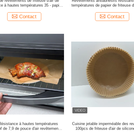
de revêtements de friteuse d'air de
Revêtements antiadhésifs résistant
ce à hautes températures 35 - papier
températures de papier de friteuse d
de cuisson de 40g Airfryer
en plastique transparent de 7,9
Contact
Contact
 Résistance à hautes températures
Cuisine jetable imperméable des r
of de 7,9 de pouce d'air revêtements
100pcs de friteuse d'air de silicon
jetables de friteuse
Mats Accessories cuire au f