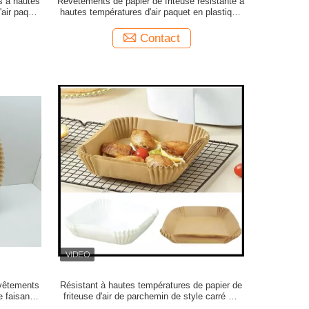
s à hautes
Revêtements de papier de friteuse résistante à
'air paquet
hautes températures d'air paquet en plastique
 pouces
transparent de 7,9 pouces
Contact
evêtements
Résistant à hautes températures de papier de
e faisant
friteuse d'air de parchemin de style carré de
our
revêtement