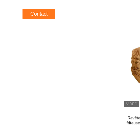
Contact
Revête
friteuse
faisant