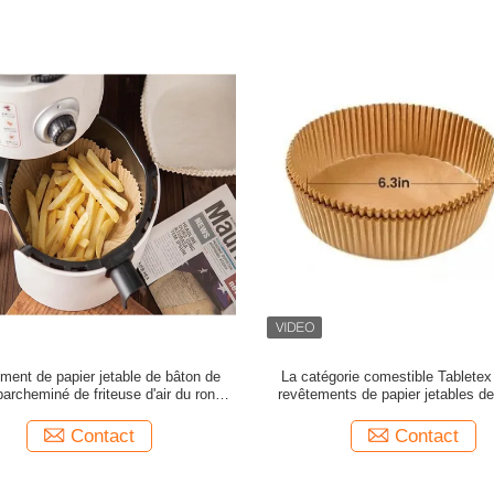
ment de papier jetable de bâton de
La catégorie comestible Tabletex 
parcheminé de friteuse d'air du rond
revêtements de papier jetables de
300PCS non
collent non le papier de cuis
Contact
Contact