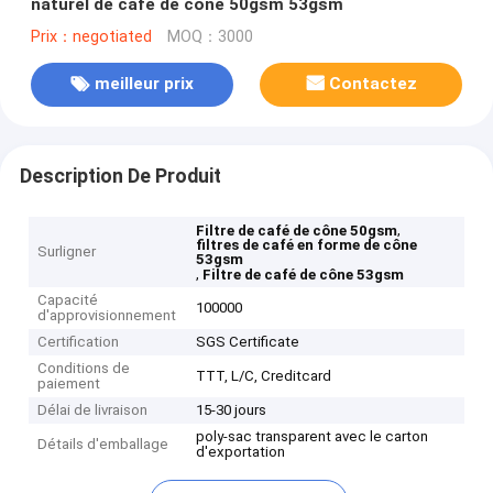
naturel de café de cône 50gsm 53gsm
Prix：negotiated
MOQ：3000
meilleur prix
Contactez
Description De Produit
,
Filtre de café de cône 50gsm
filtres de café en forme de cône
Surligner
53gsm
,
Filtre de café de cône 53gsm
Capacité
100000
d'approvisionnement
Certification
SGS Certificate
Conditions de
TTT, L/C, Creditcard
paiement
Délai de livraison
15-30 jours
poly-sac transparent avec le carton
Détails d'emballage
d'exportation