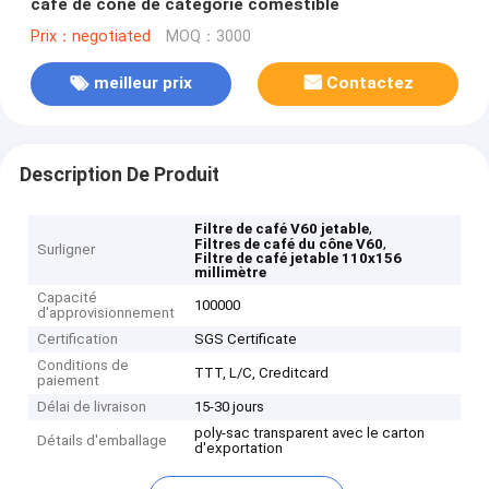
café de cône de catégorie comestible
Prix：negotiated
MOQ：3000
meilleur prix
Contactez
Description De Produit
,
Filtre de café V60 jetable
,
Filtres de café du cône V60
Surligner
Filtre de café jetable 110x156
millimètre
Capacité
100000
d'approvisionnement
Certification
SGS Certificate
Conditions de
TTT, L/C, Creditcard
paiement
Délai de livraison
15-30 jours
poly-sac transparent avec le carton
Détails d'emballage
d'exportation