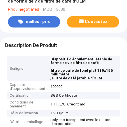
de forme de v de filtre de café d'OEM
Prix：negotiated
MOQ：3000
meilleur prix
Contactez
Description De Produit
Dispositif d'écoulement jetable de
forme de v de filtre de café
,
Surligner
filtre de café de fond plat 110x156
millimètre
,
Filtre de café jetable d'OEM
Capacité
100000
d'approvisionnement
Certification
SGS Certificate
Conditions de
TTT, L/C, Creditcard
paiement
Délai de livraison
15-30 jours
poly-sac transparent avec le carton
Détails d'emballage
d'exportation