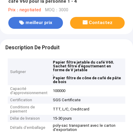
café V60 pour la personne 1 - 4
Prix：negotiated
MOQ：3000
meilleur prix
Contactez
Description De Produit
,
Papier filtre jetable du café V60
Sachet filtre d'égouttement en
forme de V jetable
Surligner
,
Papier filtre de cône de café de pâte
de bois
Capacité
100000
d'approvisionnement
Certification
SGS Certificate
Conditions de
TTT, L/C, Creditcard
paiement
Délai de livraison
15-30 jours
poly-sac transparent avec le carton
Détails d'emballage
d'exportation