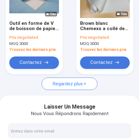
Visite d'usine
Contrôle de qualité
Outil en forme de V
Brown blanc
de boisson de papier
Chemexs a collé des
Contactez-nous
filtre de café d'oreille
filtres de café de
Prix:
negotiated
Prix:
negotiated
scellable
place de Prefolded
MOQ:
3000
MOQ:
3000
pour le brasseur de la
Demandez une citation
tasse 1-3
Trouvez les derniers prix
Trouvez les derniers prix
Contactez
Contactez
Papiers filtre de café
Regardez plus
Filtre de café en forme de V
Filtre de café de cône
Laisser Un Message
Nous Vous Répondrons Rapidement
Filtre de café de panier
Filtre de café de Chemex