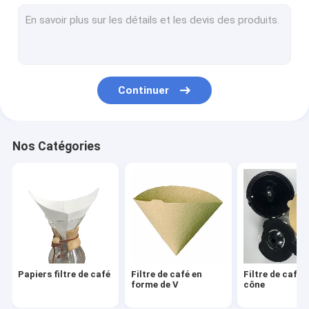
Filtre de café rond
Filtre de café jetable
Sachets filtre de café d'égouttement
Continuer
Filtre de café biodégradable
Filtre de café V60
Nos Catégories
Filtre de café de fond plat
Accessoires de filtre de café
Papier de filtre à huile
Papier pour friteuse à air
Papiers filtre de café
Filtre de café en
Filtre de café 
forme de V
cône