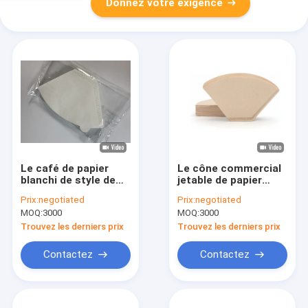
Donnez votre exigence
Le café de papier
Le cône commercial
blanchi de style de
jetable de papier
cône filtre la pâte de
filtre de café
Prix:
negotiated
Prix:
negotiated
bois
d'égouttement
MOQ:
3000
MOQ:
3000
forment portatif
Trouvez les derniers prix
Trouvez les derniers prix
Contactez
Contactez