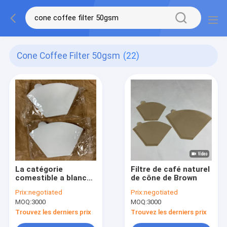
Cone Coffee Filter 50gsm
(22)
La catégorie
Filtre de café naturel
comestible a blanchi
de cône de Brown
le papier filtre naturel
Prix:
negotiated
Prix:
negotiated
de café de cône
MOQ:
3000
MOQ:
3000
50gsm 53gsm
Trouvez les derniers prix
Trouvez les derniers prix