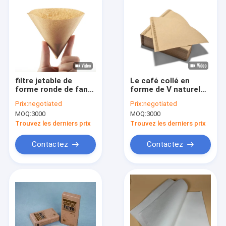
filtre jetable de
Le café collé en
forme ronde de fan
forme de V naturel
du papier filtre de
de papier filtre filtre
Prix:
negotiated
Prix:
negotiated
café de 110x156
13x10x10cm
MOQ:
3000
MOQ:
3000
millimètre V
Trouvez les derniers prix
Trouvez les derniers prix
Contactez
Contactez
Maison
Produits
Au sujet de nous