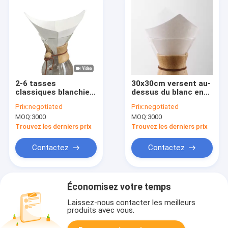
2-6 tasses
30x30cm versent au-
classiques blanchies
dessus du blanc en
versez sur du papier
verre et du Brown de
Prix:
negotiated
Prix:
negotiated
filtre à café jetable
papier filtre de café
MOQ:
3000
MOQ:
3000
Chemex
de Chemex de pot
Trouvez les derniers prix
Trouvez les derniers prix
Contactez
Contactez
Économisez votre temps
Laissez-nous contacter les meilleurs
produits avec vous.