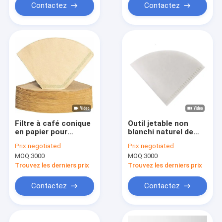
Contactez
Contactez
Filtre à café conique
Outil jetable non
en papier pour
blanchi naturel de
goutteur en
filtre de café de
Prix:
negotiated
Prix:
negotiated
céramique 49x163
papier filtre de café
MOQ:
3000
MOQ:
3000
mm
de cône
Trouvez les derniers prix
Trouvez les derniers prix
Contactez
Contactez