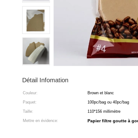
Détail Infomation
Couleur:
Brown et blanc
Paquet:
100pc/bag ou 40pc/bag
Taille:
110*156 millimètre
Mettre en évidence:
Papier filtre goutte à g