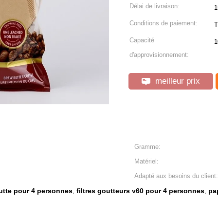
Délai de livraison:
1
Conditions de paiement:
T
Capacité
1
d'approvisionnement:
meilleur prix
Gramme:
Matériel:
Adapté aux besoins du client:
outte pour 4 personnes
filtres goutteurs v60 pour 4 personnes
pa
,
,