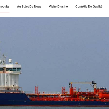
roduits
Au Sujet De Nous
Visite D'usine
Contrôle De Qualité