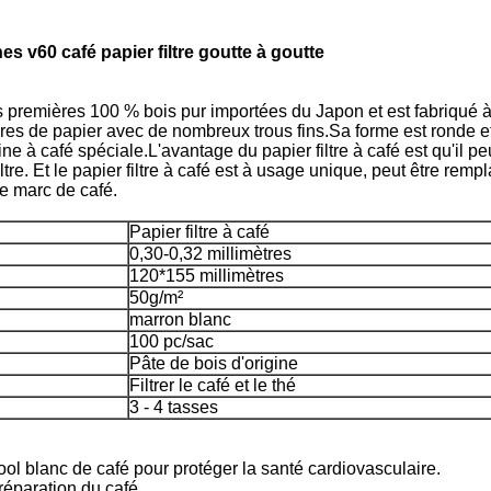
s v60 café papier filtre goutte à goutte
res premières 100 % bois pur importées du Japon et est fabriqué à 
res de papier avec de nombreux trous fins.Sa forme est ronde et fa
e à café spéciale.L'avantage du papier filtre à café est qu'il peu
iltre. Et le papier filtre à café est à usage unique, peut être remp
 le marc de café.
Papier filtre à café
0,30-0,32 millimètres
120*155 millimètres
50g/m²
marron blanc
100 pc/sac
Pâte de bois d'origine
Filtrer le café et le thé
3 - 4 tasses
ool blanc de café pour protéger la santé cardiovasculaire.
réparation du café.